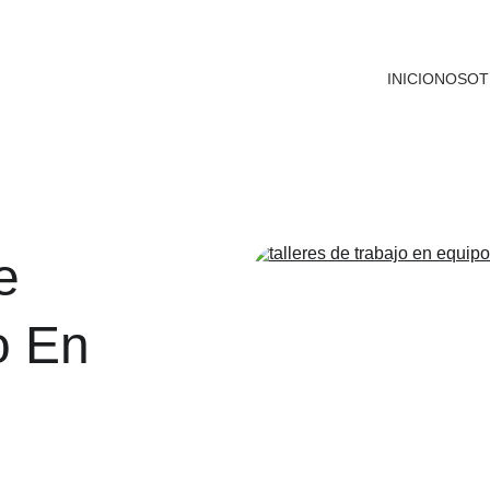
INICIO
NOSOT
e 
o En 