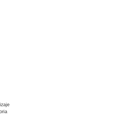
zaje 
oria 