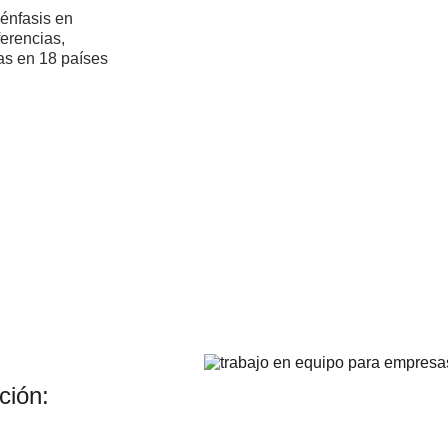
énfasis en 
erencias, 
as en 18 países 
ción: