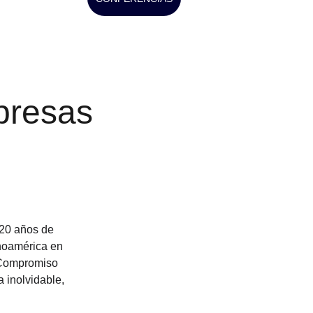
presas 
20 años de 
noamérica en 
 Compromiso 
 inolvidable, 